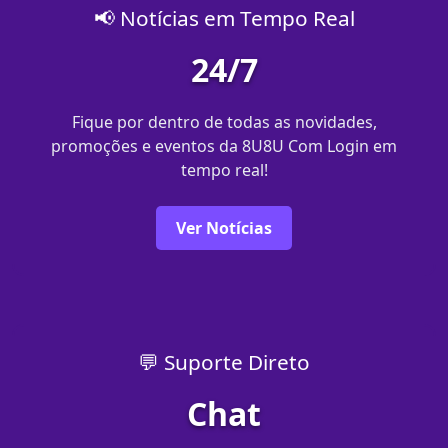
📢 Notícias em Tempo Real
24/7
Fique por dentro de todas as novidades,
promoções e eventos da 8U8U Com Login em
tempo real!
Ver Notícias
💬 Suporte Direto
Chat