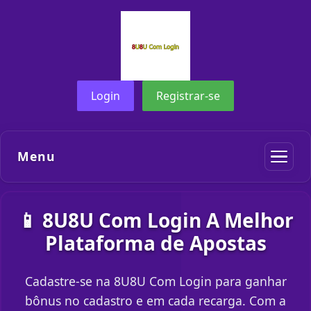
Login
Registrar-se
Menu
📱 8U8U Com Login A Melhor
Plataforma de Apostas
Cadastre-se na 8U8U Com Login para ganhar
bônus no cadastro e em cada recarga. Com a