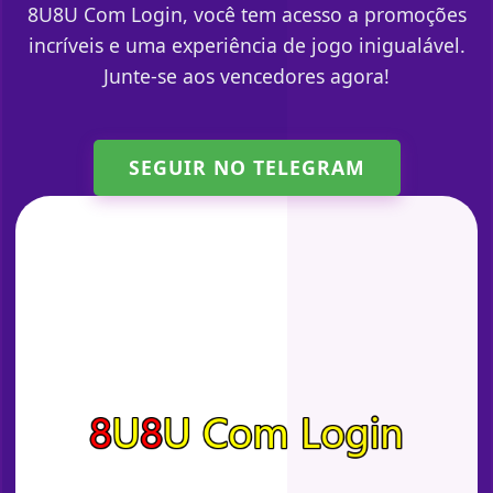
8U8U Com Login, você tem acesso a promoções
incríveis e uma experiência de jogo inigualável.
Junte-se aos vencedores agora!
SEGUIR NO TELEGRAM