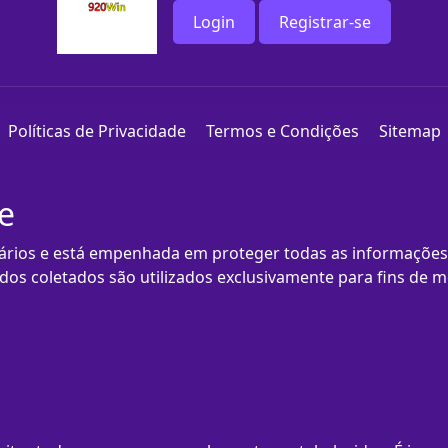
Login
Registrar-se
Políticas de Privacidade
Termos e Condições
Sitemap
de
uários e está empenhada em proteger todas as informações
os coletados são utilizados exclusivamente para fins de m