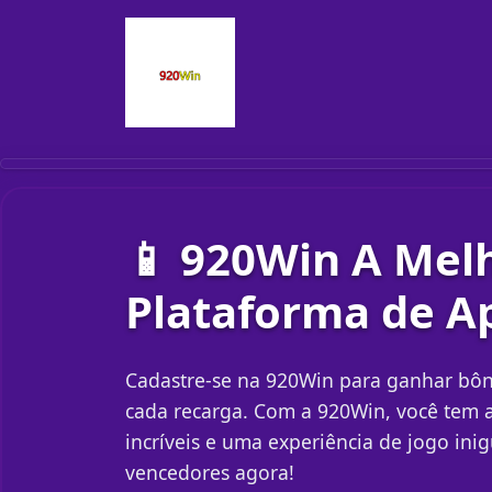
📱 920Win A Mel
Plataforma de A
Cadastre-se na 920Win para ganhar bôn
cada recarga. Com a 920Win, você tem 
incríveis e uma experiência de jogo inig
vencedores agora!