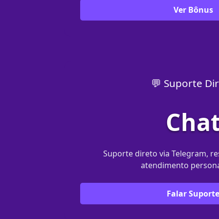
Ver Bônus
💬 Suporte Di
Cha
Suporte direto via Telegram, r
atendimento persona
Falar Suport