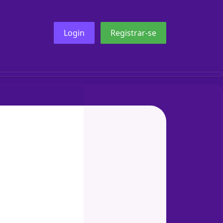
Login
Registrar-se