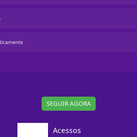
a
aticamente
SEGUIR AGORA
Acessos