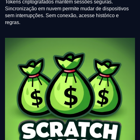
Tokens criptografados mantêm sessões seguras.
Sincronização em nuvem permite mudar de dispositivos
sem interrupções. Sem conexão, acesse histórico e
regras.