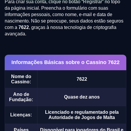
Para criar sua conta, clique no botão “Registrar” no topo
da página inicial. Preencha o formulário com suas
informações pessoais, como nome, e-mail e data de
nascimento. Não se preocupe, seus dados estão seguros
com a
7622
, graças à nossa tecnologia de criptografia
avançada.
Informações Básicas sobre o Cassino 7622
Nome do
7622
Cassino:
Ano de
Quase dez anos
Fundação:
Licenciado e regulamentado pela
Licenças:
Autoridade de Jogos de Malta
Países
Disponível para jogadores do Brasil e