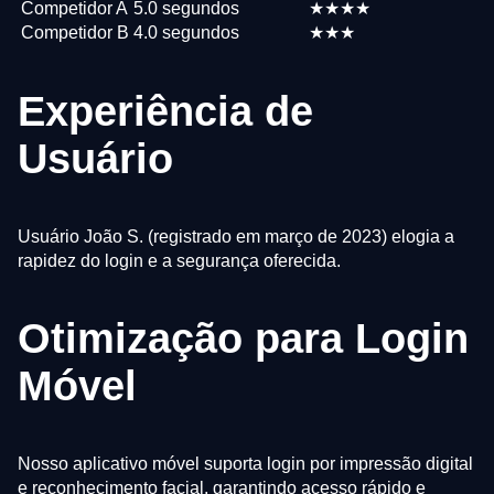
Competidor A
5.0 segundos
★★★★
Competidor B
4.0 segundos
★★★
Experiência de
Usuário
Usuário João S. (registrado em março de 2023) elogia a
rapidez do login e a segurança oferecida.
Otimização para Login
Móvel
Nosso aplicativo móvel suporta login por impressão digital
e reconhecimento facial, garantindo acesso rápido e