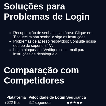
Soluções para
Problemas de Login
Recuperação de senha instantânea: Clique em
'Esqueci minha senha' e siga as instruções.
Problemas de acesso resolvidos: Consulte nossa
equipe de suporte 24/7.
Login bloqueado: Verifique seu e-mail para
instruções de desbloqueio.
Comparação com
Competidores
Plataforma
Velocidade de Login
Segurança
7622 Bet
3.2 segundos
★★★★★