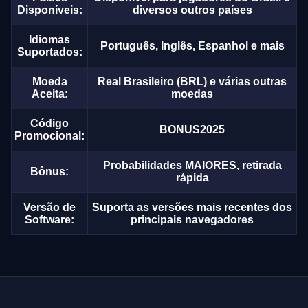
Disponíveis:
diversos outros países
Idiomas
Português, Inglês, Espanhol e mais
Suportados:
Moeda
Real Brasileiro (BRL) e várias outras
Aceita:
moedas
Código
BONUS2025
Promocional:
Probabilidades MAIORES, retirada
Bônus:
rápida
Versão de
Suporta as versões mais recentes dos
Software:
principais navegadores