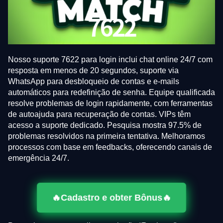
Nosso suporte 7622 para login inclui chat online 24/7 com
resposta em menos de 20 segundos, suporte via
WhatsApp para desbloqueio de contas e e-mails
automáticos para redefinição de senha. Equipe qualificada
resolve problemas de login rapidamente, com ferramentas
de autoajuda para recuperação de contas. VIPs têm
acesso a suporte dedicado. Pesquisa mostra 97.5% de
problemas resolvidos na primeira tentativa. Melhoramos
processos com base em feedbacks, oferecendo canais de
emergência 24/7.
🔥Cadastro e obter Bônus🔥