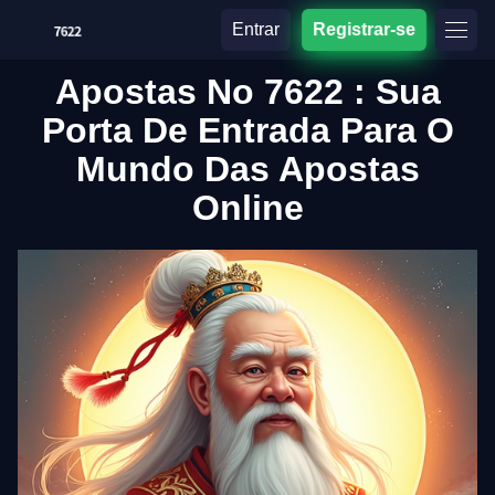
Entrar
Registrar-se
Apostas No 7622 : Sua
Porta De Entrada Para O
Mundo Das Apostas
Online